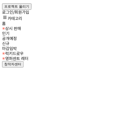
프로젝트 올리기
로그인/회원가입
카테고리
홈
상시 판매
인기
공개예정
신규
마감임박
럭키드로우
영퍼센트 레터
창작자센터