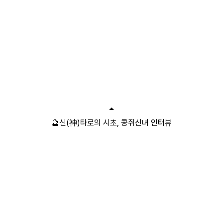
🔮신(神)타로의 시초, 콩쥐신녀 인터뷰