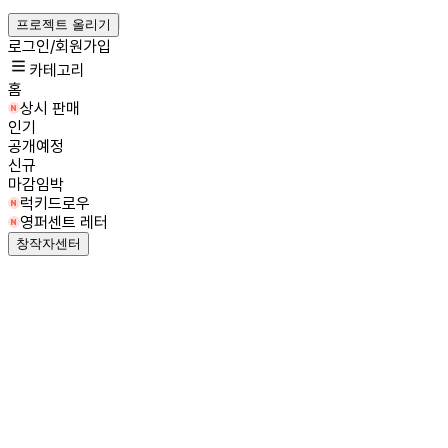
프로젝트 올리기
로그인/회원가입
카테고리
홈
상시 판매
인기
공개예정
신규
마감임박
럭키드로우
영퍼센트 레터
창작자센터