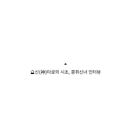
🔮신(神)타로의 시초, 콩쥐신녀 인터뷰