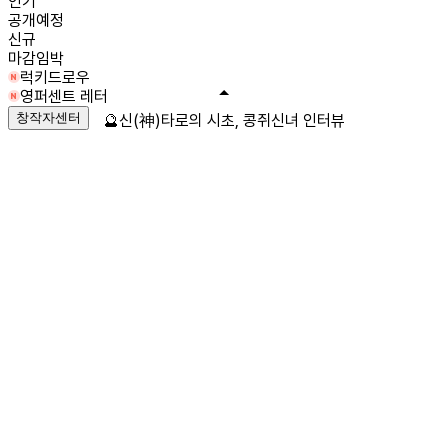
인기
공개예정
신규
마감임박
럭키드로우
영퍼센트 레터
창작자센터
🔮신(神)타로의 시초, 콩쥐신녀 인터뷰