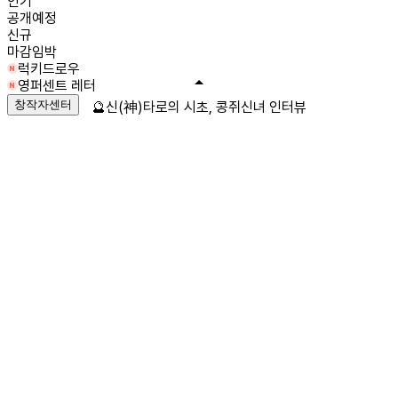
인기
공개예정
신규
마감임박
럭키드로우
영퍼센트 레터
창작자센터
🔮신(神)타로의 시초, 콩쥐신녀 인터뷰