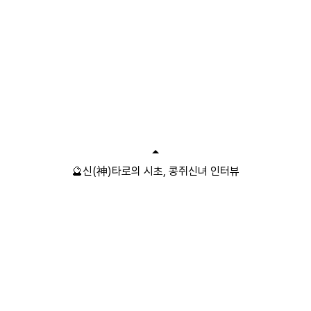
🔮신(神)타로의 시초, 콩쥐신녀 인터뷰