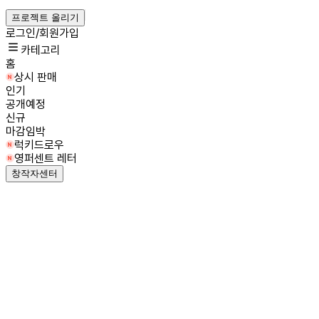
프로젝트 올리기
로그인/회원가입
카테고리
홈
상시 판매
인기
공개예정
신규
마감임박
럭키드로우
영퍼센트 레터
창작자센터