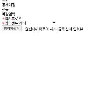
인기
공개예정
신규
마감임박
럭키드로우
영퍼센트 레터
창작자센터
🔮신(神)타로의 시초, 콩쥐신녀 인터뷰