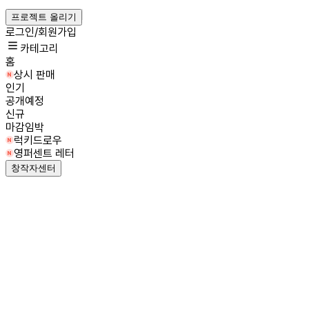
프로젝트 올리기
로그인/회원가입
카테고리
홈
상시 판매
인기
공개예정
신규
마감임박
럭키드로우
영퍼센트 레터
창작자센터