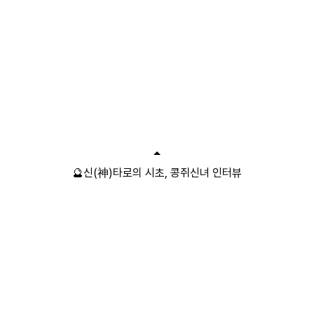
🔮신(神)타로의 시초, 콩쥐신녀 인터뷰