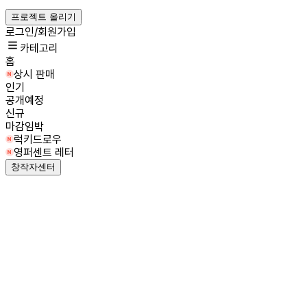
프로젝트 올리기
로그인/회원가입
카테고리
홈
상시 판매
인기
공개예정
신규
마감임박
럭키드로우
영퍼센트 레터
창작자센터