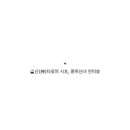
🔮신(神)타로의 시초, 콩쥐신녀 인터뷰