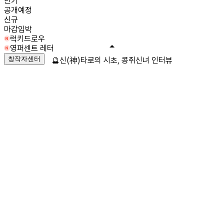
인기
공개예정
신규
마감임박
럭키드로우
영퍼센트 레터
창작자센터
🔮신(神)타로의 시초, 콩쥐신녀 인터뷰