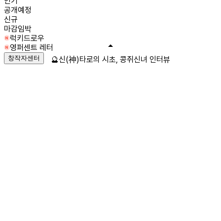
인기
공개예정
신규
마감임박
럭키드로우
영퍼센트 레터
창작자센터
🔮신(神)타로의 시초, 콩쥐신녀 인터뷰