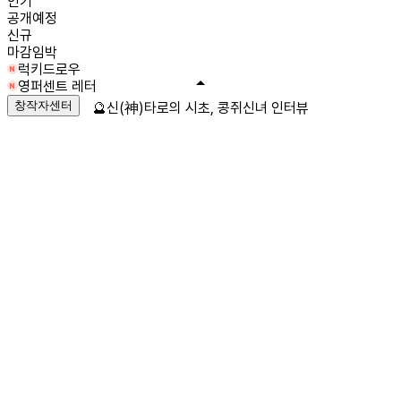
인기
공개예정
신규
마감임박
럭키드로우
영퍼센트 레터
창작자센터
🔮신(神)타로의 시초, 콩쥐신녀 인터뷰