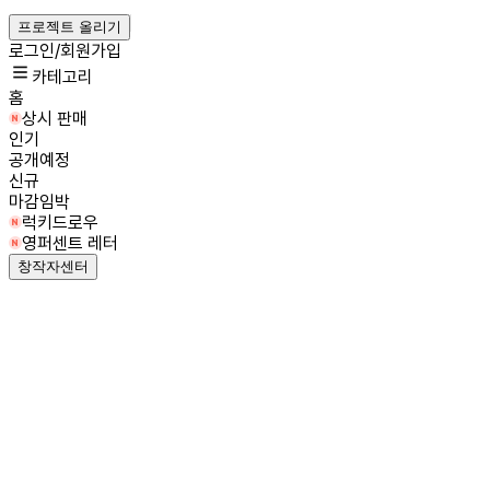
프로젝트 올리기
로그인/회원가입
카테고리
홈
상시 판매
인기
공개예정
신규
마감임박
럭키드로우
영퍼센트 레터
창작자센터