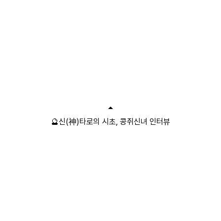
🔮신(神)타로의 시초, 콩쥐신녀 인터뷰