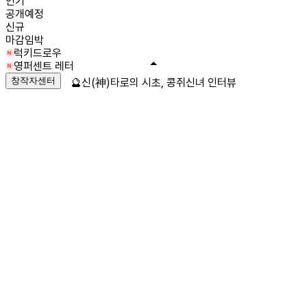
인기
공개예정
신규
마감임박
럭키드로우
영퍼센트 레터
창작자센터
🔮신(神)타로의 시초, 콩쥐신녀 인터뷰