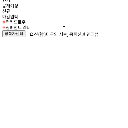
인기
공개예정
신규
마감임박
럭키드로우
영퍼센트 레터
창작자센터
🔮신(神)타로의 시초, 콩쥐신녀 인터뷰