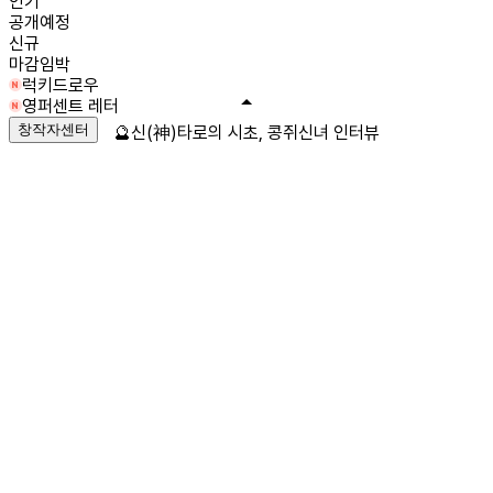
인기
공개예정
신규
마감임박
럭키드로우
영퍼센트 레터
창작자센터
🔮신(神)타로의 시초, 콩쥐신녀 인터뷰