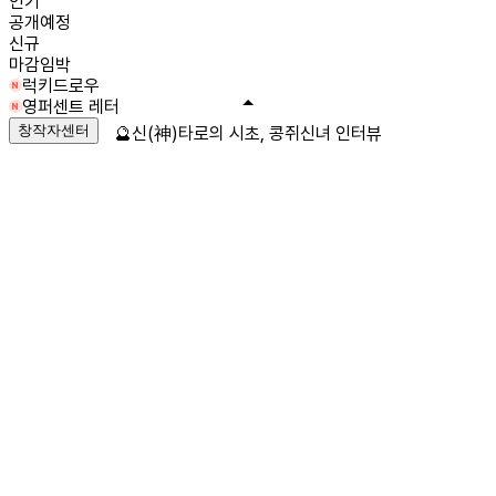
인기
공개예정
신규
마감임박
럭키드로우
영퍼센트 레터
창작자센터
🔮신(神)타로의 시초, 콩쥐신녀 인터뷰