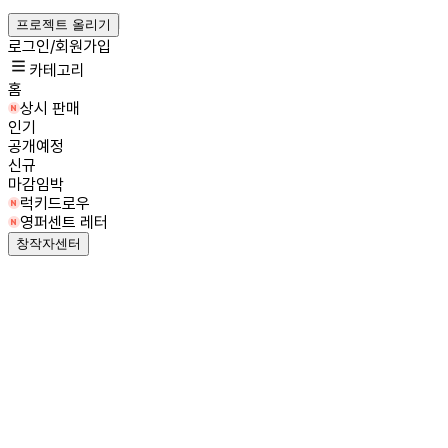
프로젝트 올리기
로그인/회원가입
카테고리
홈
상시 판매
인기
공개예정
신규
마감임박
럭키드로우
영퍼센트 레터
창작자센터