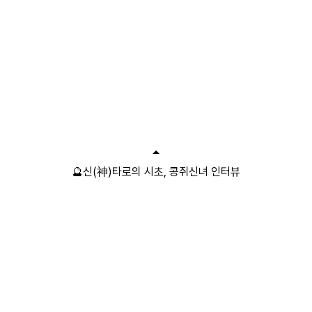
🔮신(神)타로의 시초, 콩쥐신녀 인터뷰