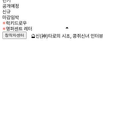
인기
공개예정
신규
마감임박
럭키드로우
영퍼센트 레터
창작자센터
🔮신(神)타로의 시초, 콩쥐신녀 인터뷰