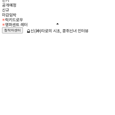
인기
공개예정
신규
마감임박
럭키드로우
영퍼센트 레터
창작자센터
🔮신(神)타로의 시초, 콩쥐신녀 인터뷰