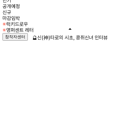
인기
공개예정
신규
마감임박
럭키드로우
영퍼센트 레터
창작자센터
🔮신(神)타로의 시초, 콩쥐신녀 인터뷰