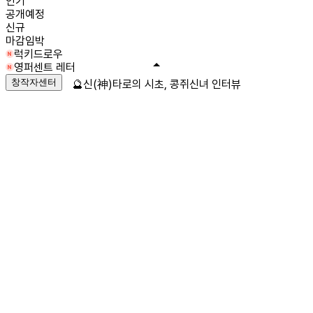
인기
공개예정
신규
마감임박
럭키드로우
영퍼센트 레터
창작자센터
🔮신(神)타로의 시초, 콩쥐신녀 인터뷰