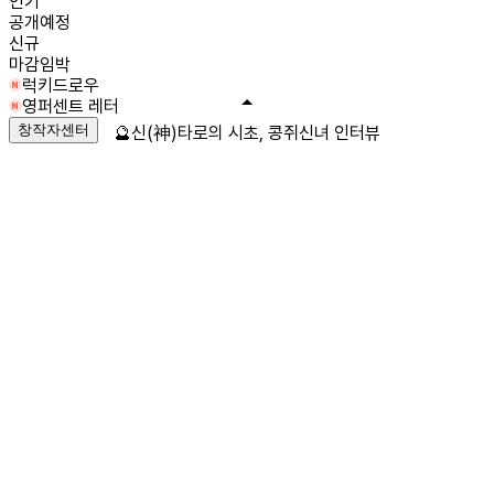
인기
공개예정
신규
마감임박
럭키드로우
영퍼센트 레터
창작자센터
🔮신(神)타로의 시초, 콩쥐신녀 인터뷰