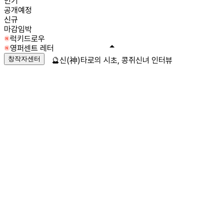
인기
공개예정
신규
마감임박
럭키드로우
영퍼센트 레터
창작자센터
🔮신(神)타로의 시초, 콩쥐신녀 인터뷰