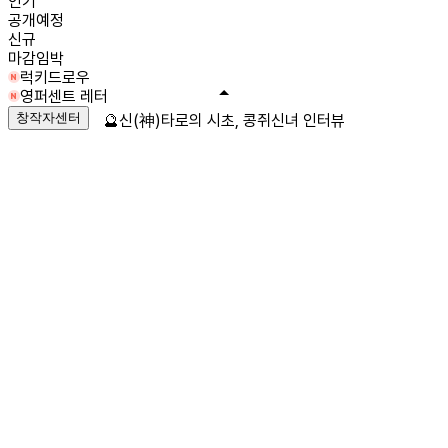
인기
공개예정
신규
마감임박
럭키드로우
영퍼센트 레터
창작자센터
🔮신(神)타로의 시초, 콩쥐신녀 인터뷰