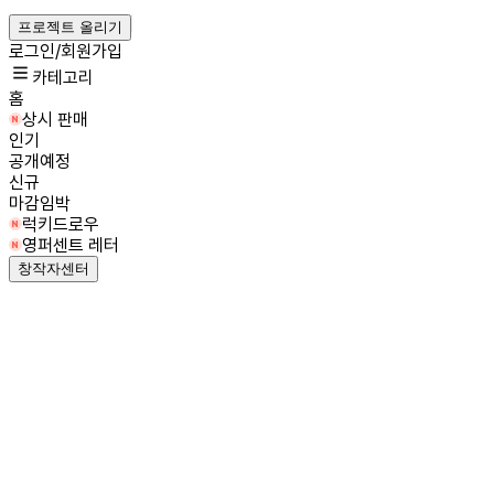
프로젝트 올리기
로그인/회원가입
카테고리
홈
상시 판매
인기
공개예정
신규
마감임박
럭키드로우
영퍼센트 레터
창작자센터