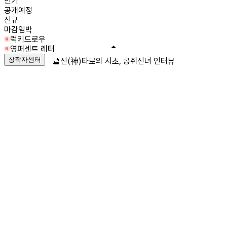
인기
공개예정
신규
마감임박
럭키드로우
영퍼센트 레터
창작자센터
🔮신(神)타로의 시초, 콩쥐신녀 인터뷰