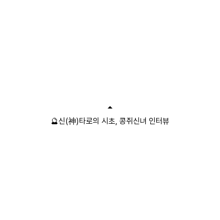
🔮신(神)타로의 시초, 콩쥐신녀 인터뷰