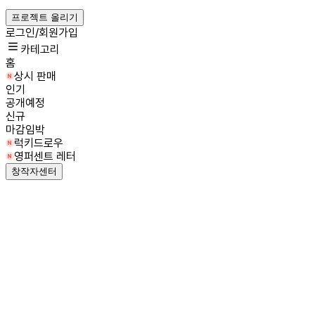
프로젝트 올리기
로그인/회원가입
카테고리
홈
상시 판매
인기
공개예정
신규
마감임박
럭키드로우
영퍼센트 레터
창작자센터