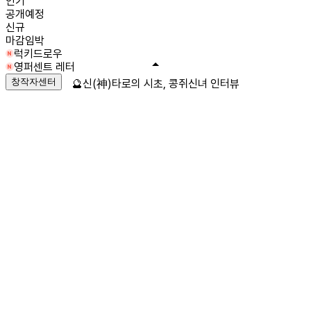
인기
공개예정
신규
마감임박
럭키드로우
영퍼센트 레터
창작자센터
🔮신(神)타로의 시초, 콩쥐신녀 인터뷰