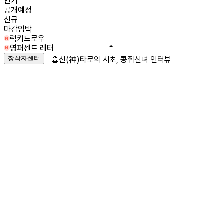
인기
공개예정
신규
마감임박
럭키드로우
영퍼센트 레터
창작자센터
🔮신(神)타로의 시초, 콩쥐신녀 인터뷰