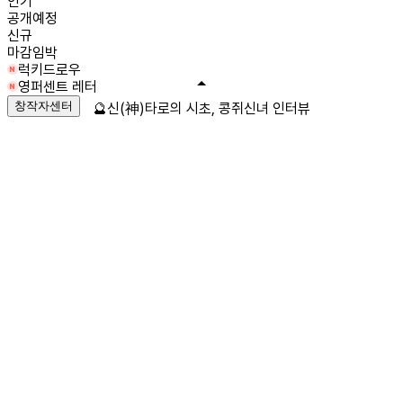
인기
공개예정
신규
마감임박
럭키드로우
영퍼센트 레터
창작자센터
🔮신(神)타로의 시초, 콩쥐신녀 인터뷰