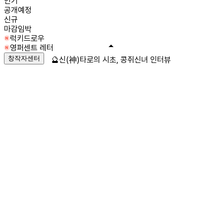
인기
공개예정
신규
마감임박
럭키드로우
영퍼센트 레터
창작자센터
🔮신(神)타로의 시초, 콩쥐신녀 인터뷰