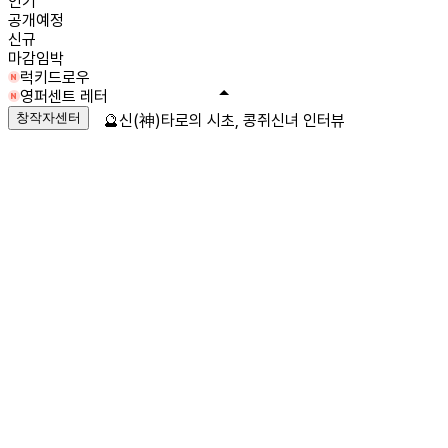
인기
공개예정
신규
마감임박
럭키드로우
영퍼센트 레터
창작자센터
🔮신(神)타로의 시초, 콩쥐신녀 인터뷰