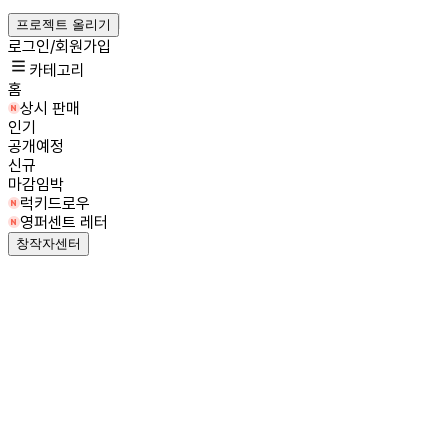
프로젝트 올리기
로그인/회원가입
카테고리
홈
상시 판매
인기
공개예정
신규
마감임박
럭키드로우
영퍼센트 레터
창작자센터