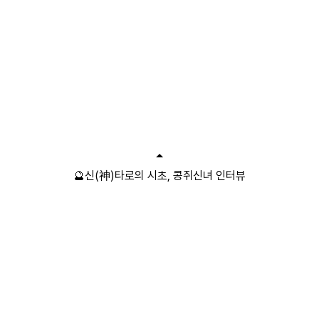
🔮신(神)타로의 시초, 콩쥐신녀 인터뷰