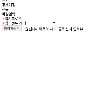
인기
공개예정
신규
마감임박
럭키드로우
영퍼센트 레터
창작자센터
🔮신(神)타로의 시초, 콩쥐신녀 인터뷰