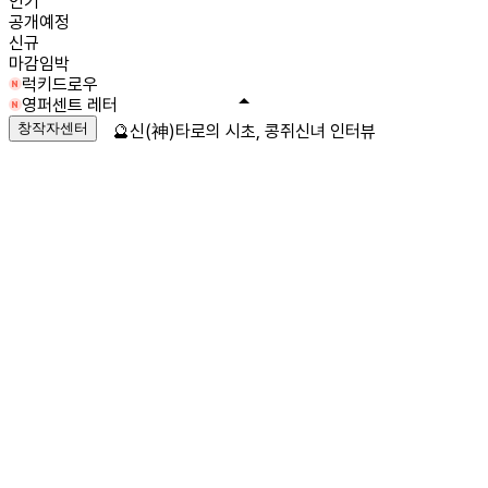
인기
공개예정
신규
마감임박
럭키드로우
영퍼센트 레터
창작자센터
🔮신(神)타로의 시초, 콩쥐신녀 인터뷰