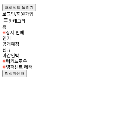
프로젝트 올리기
로그인/회원가입
카테고리
홈
상시 판매
인기
공개예정
신규
마감임박
럭키드로우
영퍼센트 레터
창작자센터