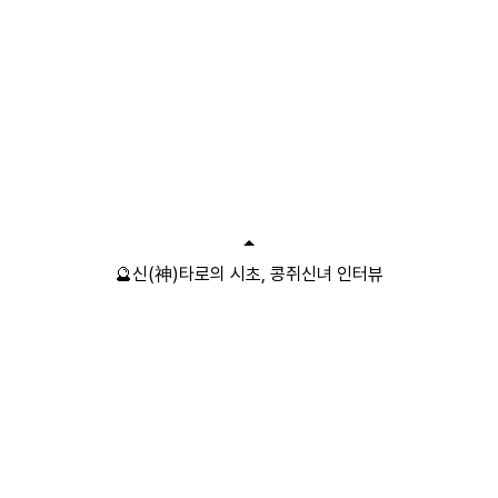
🔮신(神)타로의 시초, 콩쥐신녀 인터뷰