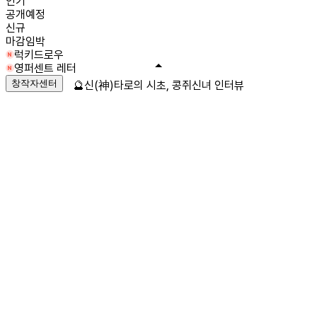
인기
공개예정
신규
마감임박
럭키드로우
영퍼센트 레터
창작자센터
🔮신(神)타로의 시초, 콩쥐신녀 인터뷰