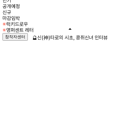
인기
공개예정
신규
마감임박
럭키드로우
영퍼센트 레터
창작자센터
🔮신(神)타로의 시초, 콩쥐신녀 인터뷰