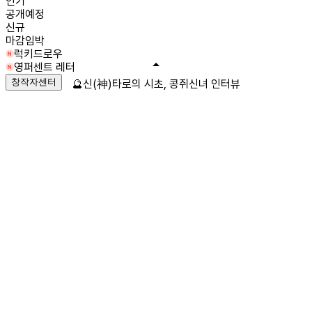
인기
공개예정
신규
마감임박
럭키드로우
영퍼센트 레터
창작자센터
🔮신(神)타로의 시초, 콩쥐신녀 인터뷰