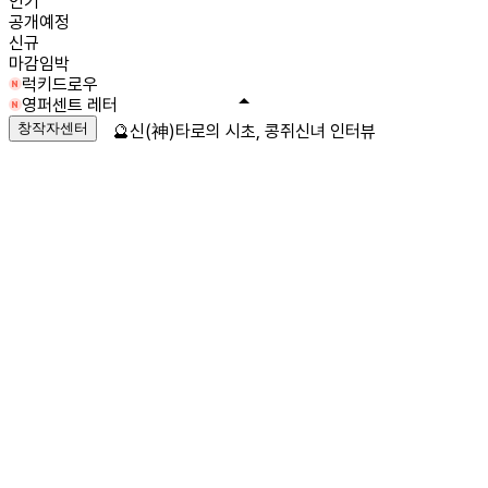
인기
공개예정
신규
마감임박
럭키드로우
영퍼센트 레터
창작자센터
🔮신(神)타로의 시초, 콩쥐신녀 인터뷰