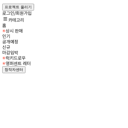
프로젝트 올리기
로그인/회원가입
카테고리
홈
상시 판매
인기
공개예정
신규
마감임박
럭키드로우
영퍼센트 레터
창작자센터