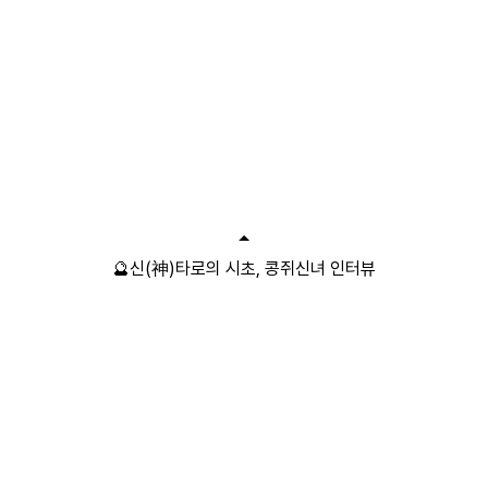
🔮신(神)타로의 시초, 콩쥐신녀 인터뷰