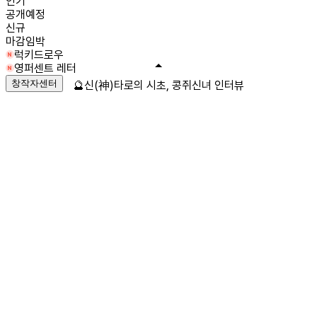
인기
공개예정
신규
마감임박
럭키드로우
영퍼센트 레터
창작자센터
🔮신(神)타로의 시초, 콩쥐신녀 인터뷰