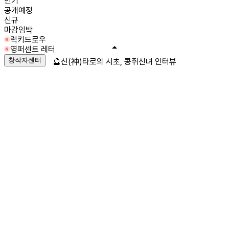
인기
공개예정
신규
마감임박
럭키드로우
영퍼센트 레터
창작자센터
🔮신(神)타로의 시초, 콩쥐신녀 인터뷰