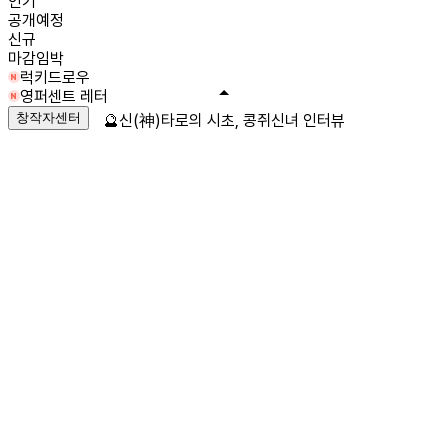
인기
공개예정
신규
마감임박
럭키드로우
영퍼센트 레터
창작자센터
🔮신(神)타로의 시초, 콩쥐신녀 인터뷰