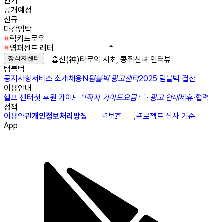
인기
공개예정
신규
마감임박
럭키드로우
영퍼센트 레터
창작자센터
🔮신(神)타로의 시초, 콩쥐신녀 인터뷰
텀블벅
공지사항
서비스 소개
채용
N
텀블벅 광고센터
2025 텀블벅 결산
이용안내
헬프 센터
첫 후원 가이드
창작자 가이드
요금제 · 광고 안내
제휴·협력
정책
이용약관
개인정보처리방침
청소년보호정책
프로젝트 심사 기준
App