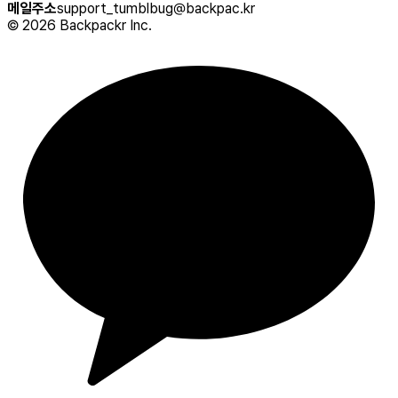
메일주소
support_tumblbug@backpac.kr
©
2026
Backpackr Inc.