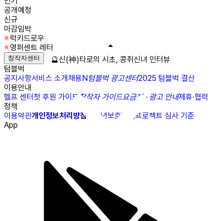
인기
공개예정
신규
마감임박
럭키드로우
영퍼센트 레터
창작자센터
🔮신(神)타로의 시초, 콩쥐신녀 인터뷰
텀블벅
공지사항
서비스 소개
채용
N
텀블벅 광고센터
2025 텀블벅 결산
이용안내
헬프 센터
첫 후원 가이드
창작자 가이드
요금제 · 광고 안내
제휴·협력
정책
이용약관
개인정보처리방침
청소년보호정책
프로젝트 심사 기준
App