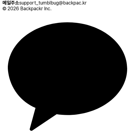
메일주소
support_tumblbug@backpac.kr
©
2026
Backpackr Inc.