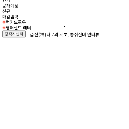
인기
공개예정
신규
마감임박
럭키드로우
영퍼센트 레터
창작자센터
🔮신(神)타로의 시초, 콩쥐신녀 인터뷰