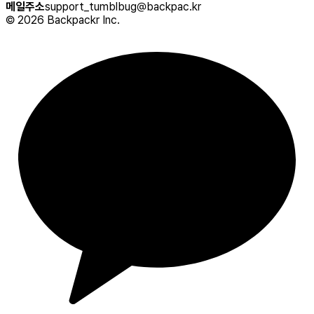
메일주소
support_tumblbug@backpac.kr
©
2026
Backpackr Inc.