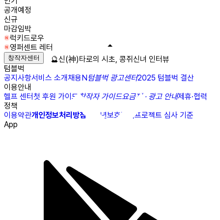
인기
공개예정
신규
마감임박
럭키드로우
영퍼센트 레터
창작자센터
🔮신(神)타로의 시초, 콩쥐신녀 인터뷰
텀블벅
공지사항
서비스 소개
채용
N
텀블벅 광고센터
2025 텀블벅 결산
이용안내
헬프 센터
첫 후원 가이드
창작자 가이드
요금제 · 광고 안내
제휴·협력
정책
이용약관
개인정보처리방침
청소년보호정책
프로젝트 심사 기준
App