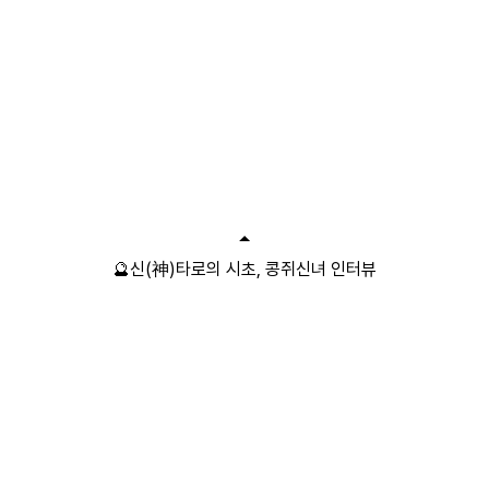
🔮신(神)타로의 시초, 콩쥐신녀 인터뷰