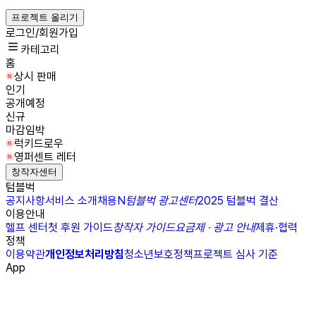
프로젝트 올리기
로그인/회원가입
카테고리
홈
상시 판매
인기
공개예정
신규
마감임박
럭키드로우
영퍼센트 레터
창작자센터
컬렉션 정보를 불러올 수 없습니다.
텀블벅
공지사항
서비스 소개
채용
N
텀블벅 광고센터
2025 텀블벅 결산
이용안내
헬프 센터
첫 후원 가이드
창작자 가이드
요금제 · 광고 안내
제휴·협력
정책
이용약관
개인정보처리방침
청소년보호정책
프로젝트 심사 기준
App