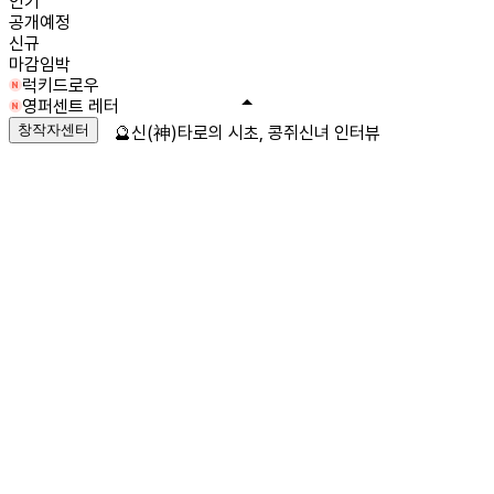
인기
공개예정
신규
마감임박
럭키드로우
영퍼센트 레터
창작자센터
🔮신(神)타로의 시초, 콩쥐신녀 인터뷰